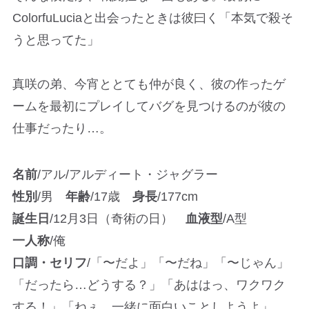
ColorfuLuciaと出会ったときは彼曰く「本気で殺そ
うと思ってた」
真咲の弟、今宵ととても仲が良く、彼の作ったゲ
ームを最初にプレイしてバグを見つけるのが彼の
仕事だったり…。
名前
/アル/アルディート・ジャグラー
性別
/男
年齢
/17歳
身長
/177cm
誕生日
/12月3日（奇術の日）
血液型
/A型
一人称
/俺
口調・セリフ
/「〜だよ」「〜だね」「〜じゃん」
「だったら…どうする？」「あははっ、ワクワク
する！」「ねぇ、一緒に面白いことしようよ」